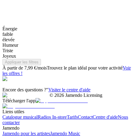
Énergie
faible
élevée
Humeur
Triste
Joyeux
Appliquer les filtres
À partir de 7,99 €/mois
Trouvez le plan idéal pour votre activité
Voir
les offres !
Encore des questions ?"
Visiter le centre d'aide
©
2026
Jamendo Licensing
Télécharger l'app
Liens utiles
Catalogue musical
Radios In-store
Tarifs
Contact
Centre d'aide
Nous
contacter
Jamendo
Jamendo pour les artistes
Jamendo Music