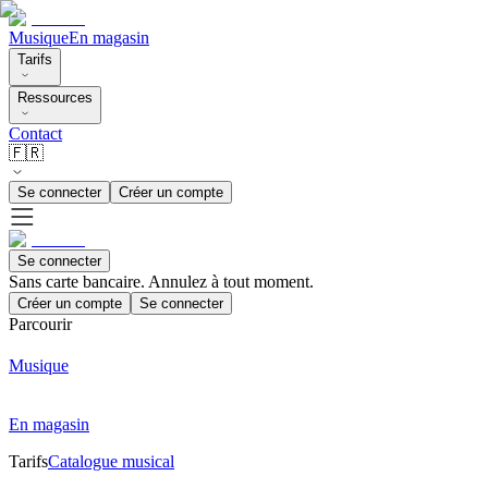
Musique
En magasin
Tarifs
Ressources
Contact
🇫🇷
Se connecter
Créer un compte
Se connecter
Sans carte bancaire. Annulez à tout moment.
Créer un compte
Se connecter
Parcourir
Musique
En magasin
Tarifs
Catalogue musical