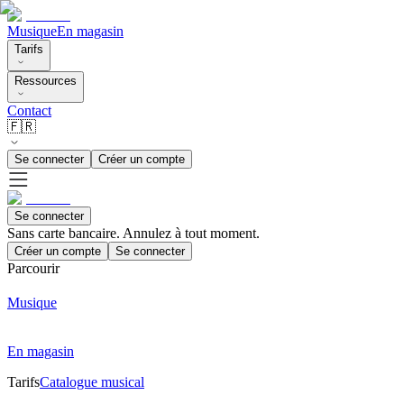
Musique
En magasin
Tarifs
Ressources
Contact
🇫🇷
Se connecter
Créer un compte
Se connecter
Sans carte bancaire. Annulez à tout moment.
Créer un compte
Se connecter
Parcourir
Musique
En magasin
Tarifs
Catalogue musical