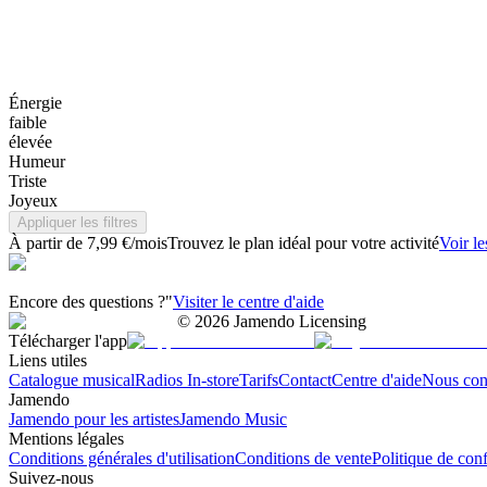
Énergie
faible
élevée
Humeur
Triste
Joyeux
Appliquer les filtres
À partir de 7,99 €/mois
Trouvez le plan idéal pour votre activité
Voir le
Encore des questions ?"
Visiter le centre d'aide
©
2026
Jamendo Licensing
Télécharger l'app
Liens utiles
Catalogue musical
Radios In-store
Tarifs
Contact
Centre d'aide
Nous con
Jamendo
Jamendo pour les artistes
Jamendo Music
Mentions légales
Conditions générales d'utilisation
Conditions de vente
Politique de conf
Suivez-nous