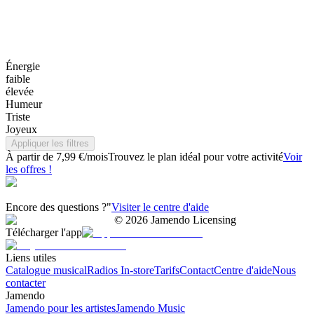
Énergie
faible
élevée
Humeur
Triste
Joyeux
Appliquer les filtres
À partir de 7,99 €/mois
Trouvez le plan idéal pour votre activité
Voir
les offres !
Encore des questions ?"
Visiter le centre d'aide
©
2026
Jamendo Licensing
Télécharger l'app
Liens utiles
Catalogue musical
Radios In-store
Tarifs
Contact
Centre d'aide
Nous
contacter
Jamendo
Jamendo pour les artistes
Jamendo Music