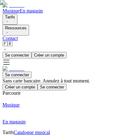
Musique
En magasin
Tarifs
Ressources
Contact
🇫🇷
Se connecter
Créer un compte
Se connecter
Sans carte bancaire. Annulez à tout moment.
Créer un compte
Se connecter
Parcourir
Musique
En magasin
Tarifs
Catalogue musical