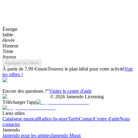
Énergie
faible
élevée
Humeur
Triste
Joyeux
Appliquer les filtres
À partir de 7,99 €/mois
Trouvez le plan idéal pour votre activité
Voir
les offres !
Encore des questions ?"
Visiter le centre d'aide
©
2026
Jamendo Licensing
Télécharger l'app
Liens utiles
Catalogue musical
Radios In-store
Tarifs
Contact
Centre d'aide
Nous
contacter
Jamendo
Jamendo pour les artistes
Jamendo Music