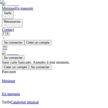
Musique
En magasin
Tarifs
Ressources
Contact
🇫🇷
Se connecter
Créer un compte
Se connecter
Sans carte bancaire. Annulez à tout moment.
Créer un compte
Se connecter
Parcourir
Musique
En magasin
Tarifs
Catalogue musical