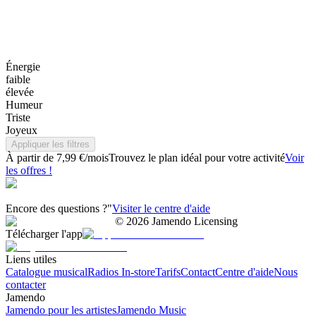
Énergie
faible
élevée
Humeur
Triste
Joyeux
Appliquer les filtres
À partir de 7,99 €/mois
Trouvez le plan idéal pour votre activité
Voir
les offres !
Encore des questions ?"
Visiter le centre d'aide
©
2026
Jamendo Licensing
Télécharger l'app
Liens utiles
Catalogue musical
Radios In-store
Tarifs
Contact
Centre d'aide
Nous
contacter
Jamendo
Jamendo pour les artistes
Jamendo Music