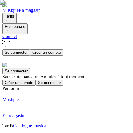
Musique
En magasin
Tarifs
Ressources
Contact
🇫🇷
Se connecter
Créer un compte
Se connecter
Sans carte bancaire. Annulez à tout moment.
Créer un compte
Se connecter
Parcourir
Musique
En magasin
Tarifs
Catalogue musical