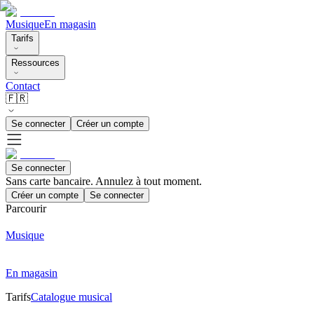
Musique
En magasin
Tarifs
Ressources
Contact
🇫🇷
Se connecter
Créer un compte
Se connecter
Sans carte bancaire. Annulez à tout moment.
Créer un compte
Se connecter
Parcourir
Musique
En magasin
Tarifs
Catalogue musical