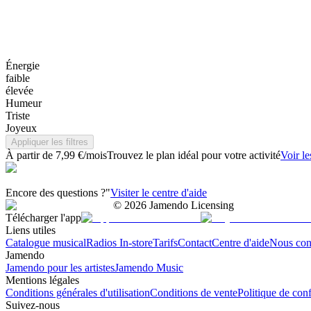
Énergie
faible
élevée
Humeur
Triste
Joyeux
Appliquer les filtres
À partir de 7,99 €/mois
Trouvez le plan idéal pour votre activité
Voir le
Encore des questions ?"
Visiter le centre d'aide
©
2026
Jamendo Licensing
Télécharger l'app
Liens utiles
Catalogue musical
Radios In-store
Tarifs
Contact
Centre d'aide
Nous con
Jamendo
Jamendo pour les artistes
Jamendo Music
Mentions légales
Conditions générales d'utilisation
Conditions de vente
Politique de conf
Suivez-nous