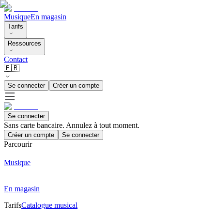
Musique
En magasin
Tarifs
Ressources
Contact
🇫🇷
Se connecter
Créer un compte
Se connecter
Sans carte bancaire. Annulez à tout moment.
Créer un compte
Se connecter
Parcourir
Musique
En magasin
Tarifs
Catalogue musical