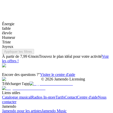
Énergie
faible
élevée
Humeur
Triste
Joyeux
Appliquer les filtres
À partir de 7,99 €/mois
Trouvez le plan idéal pour votre activité
Voir
les offres !
Encore des questions ?"
Visiter le centre d'aide
©
2026
Jamendo Licensing
Télécharger l'app
Liens utiles
Catalogue musical
Radios In-store
Tarifs
Contact
Centre d'aide
Nous
contacter
Jamendo
Jamendo pour les artistes
Jamendo Music