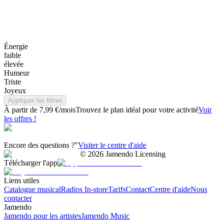
Énergie
faible
élevée
Humeur
Triste
Joyeux
Appliquer les filtres
À partir de 7,99 €/mois
Trouvez le plan idéal pour votre activité
Voir
les offres !
Encore des questions ?"
Visiter le centre d'aide
©
2026
Jamendo Licensing
Télécharger l'app
Liens utiles
Catalogue musical
Radios In-store
Tarifs
Contact
Centre d'aide
Nous
contacter
Jamendo
Jamendo pour les artistes
Jamendo Music