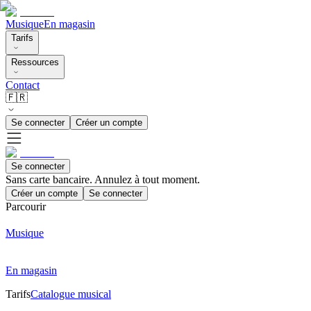
Musique
En magasin
Tarifs
Ressources
Contact
🇫🇷
Se connecter
Créer un compte
Se connecter
Sans carte bancaire. Annulez à tout moment.
Créer un compte
Se connecter
Parcourir
Musique
En magasin
Tarifs
Catalogue musical