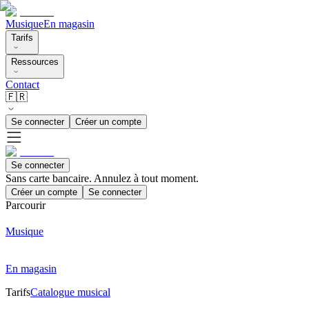
Musique
En magasin
Tarifs
Ressources
Contact
🇫🇷
Se connecter
Créer un compte
Se connecter
Sans carte bancaire. Annulez à tout moment.
Créer un compte
Se connecter
Parcourir
Musique
En magasin
Tarifs
Catalogue musical