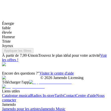
Énergie
faible
élevée
Humeur
Triste
Joyeux
Appliquer les filtres
À partir de 7,99 €/mois
Trouvez le plan idéal pour votre activité
Voir
les offres !
Encore des questions ?"
Visiter le centre d'aide
©
2026
Jamendo Licensing
Télécharger l'app
Liens utiles
Catalogue musical
Radios In-store
Tarifs
Contact
Centre d'aide
Nous
contacter
Jamendo
Jamendo pour les artistes
Jamendo Music