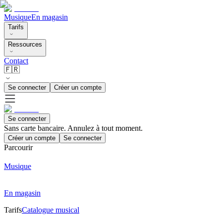
Musique
En magasin
Tarifs
Ressources
Contact
🇫🇷
Se connecter
Créer un compte
Se connecter
Sans carte bancaire. Annulez à tout moment.
Créer un compte
Se connecter
Parcourir
Musique
En magasin
Tarifs
Catalogue musical