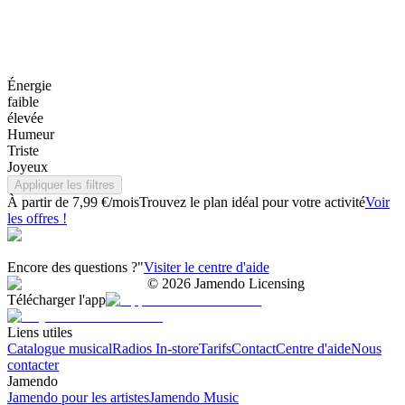
Énergie
faible
élevée
Humeur
Triste
Joyeux
Appliquer les filtres
À partir de 7,99 €/mois
Trouvez le plan idéal pour votre activité
Voir
les offres !
Encore des questions ?"
Visiter le centre d'aide
©
2026
Jamendo Licensing
Télécharger l'app
Liens utiles
Catalogue musical
Radios In-store
Tarifs
Contact
Centre d'aide
Nous
contacter
Jamendo
Jamendo pour les artistes
Jamendo Music