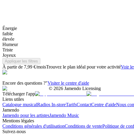
Énergie
faible
élevée
Humeur
Triste
Joyeux
Appliquer les filtres
À partir de 7,99 €/mois
Trouvez le plan idéal pour votre activité
Voir le
Encore des questions ?"
Visiter le centre d'aide
©
2026
Jamendo Licensing
Télécharger l'app
Liens utiles
Catalogue musical
Radios In-store
Tarifs
Contact
Centre d'aide
Nous con
Jamendo
Jamendo pour les artistes
Jamendo Music
Mentions légales
Conditions générales d'utilisation
Conditions de vente
Politique de conf
Suivez-nous