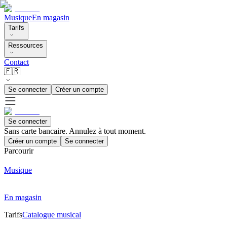
Musique
En magasin
Tarifs
Ressources
Contact
🇫🇷
Se connecter
Créer un compte
Se connecter
Sans carte bancaire. Annulez à tout moment.
Créer un compte
Se connecter
Parcourir
Musique
En magasin
Tarifs
Catalogue musical