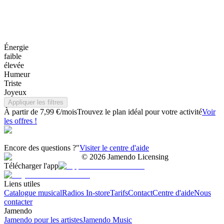
Énergie
faible
élevée
Humeur
Triste
Joyeux
Appliquer les filtres
À partir de 7,99 €/mois
Trouvez le plan idéal pour votre activité
Voir
les offres !
Encore des questions ?"
Visiter le centre d'aide
©
2026
Jamendo Licensing
Télécharger l'app
Liens utiles
Catalogue musical
Radios In-store
Tarifs
Contact
Centre d'aide
Nous
contacter
Jamendo
Jamendo pour les artistes
Jamendo Music