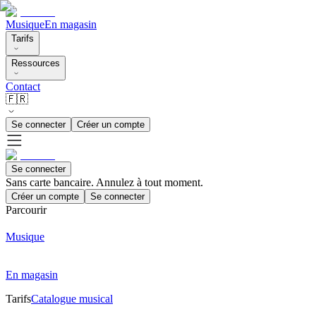
Musique
En magasin
Tarifs
Ressources
Contact
🇫🇷
Se connecter
Créer un compte
Se connecter
Sans carte bancaire. Annulez à tout moment.
Créer un compte
Se connecter
Parcourir
Musique
En magasin
Tarifs
Catalogue musical