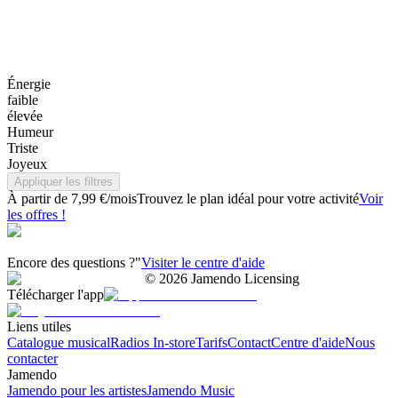
Énergie
faible
élevée
Humeur
Triste
Joyeux
Appliquer les filtres
À partir de 7,99 €/mois
Trouvez le plan idéal pour votre activité
Voir
les offres !
Encore des questions ?"
Visiter le centre d'aide
©
2026
Jamendo Licensing
Télécharger l'app
Liens utiles
Catalogue musical
Radios In-store
Tarifs
Contact
Centre d'aide
Nous
contacter
Jamendo
Jamendo pour les artistes
Jamendo Music