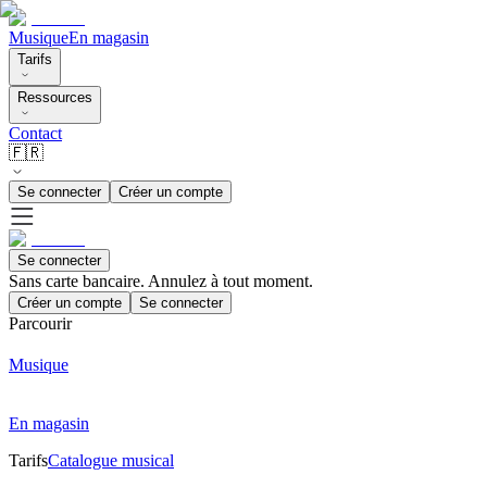
Musique
En magasin
Tarifs
Ressources
Contact
🇫🇷
Se connecter
Créer un compte
Se connecter
Sans carte bancaire. Annulez à tout moment.
Créer un compte
Se connecter
Parcourir
Musique
En magasin
Tarifs
Catalogue musical