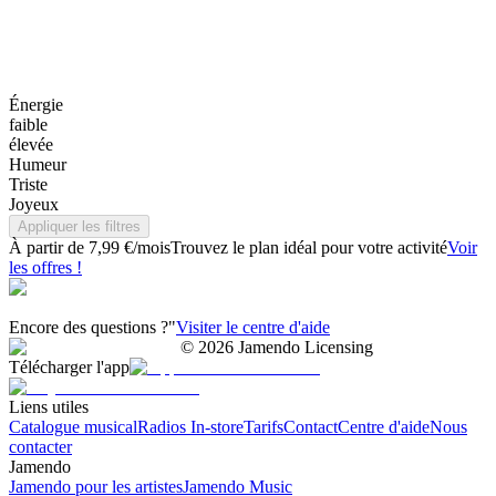
Énergie
faible
élevée
Humeur
Triste
Joyeux
Appliquer les filtres
À partir de 7,99 €/mois
Trouvez le plan idéal pour votre activité
Voir
les offres !
Encore des questions ?"
Visiter le centre d'aide
©
2026
Jamendo Licensing
Télécharger l'app
Liens utiles
Catalogue musical
Radios In-store
Tarifs
Contact
Centre d'aide
Nous
contacter
Jamendo
Jamendo pour les artistes
Jamendo Music