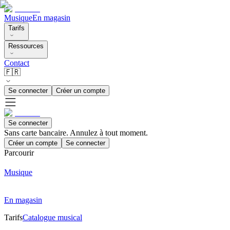
Musique
En magasin
Tarifs
Ressources
Contact
🇫🇷
Se connecter
Créer un compte
Se connecter
Sans carte bancaire. Annulez à tout moment.
Créer un compte
Se connecter
Parcourir
Musique
En magasin
Tarifs
Catalogue musical