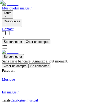
Musique
En magasin
Tarifs
Ressources
Contact
🇫🇷
Se connecter
Créer un compte
Se connecter
Sans carte bancaire. Annulez à tout moment.
Créer un compte
Se connecter
Parcourir
Musique
En magasin
Tarifs
Catalogue musical