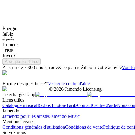
Énergie
faible
élevée
Humeur
Triste
Joyeux
Appliquer les filtres
À partir de 7,99 €/mois
Trouvez le plan idéal pour votre activité
Voir le
Encore des questions ?"
Visiter le centre d'aide
©
2026
Jamendo Licensing
Télécharger l'app
Liens utiles
Catalogue musical
Radios In-store
Tarifs
Contact
Centre d'aide
Nous con
Jamendo
Jamendo pour les artistes
Jamendo Music
Mentions légales
Conditions générales d'utilisation
Conditions de vente
Politique de conf
Suivez-nous