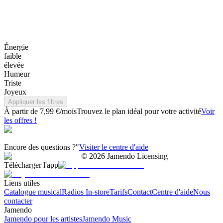
Énergie
faible
élevée
Humeur
Triste
Joyeux
Appliquer les filtres
À partir de 7,99 €/mois
Trouvez le plan idéal pour votre activité
Voir
les offres !
Encore des questions ?"
Visiter le centre d'aide
©
2026
Jamendo Licensing
Télécharger l'app
Liens utiles
Catalogue musical
Radios In-store
Tarifs
Contact
Centre d'aide
Nous
contacter
Jamendo
Jamendo pour les artistes
Jamendo Music