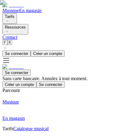
Musique
En magasin
Tarifs
Ressources
Contact
🇫🇷
Se connecter
Créer un compte
Se connecter
Sans carte bancaire. Annulez à tout moment.
Créer un compte
Se connecter
Parcourir
Musique
En magasin
Tarifs
Catalogue musical