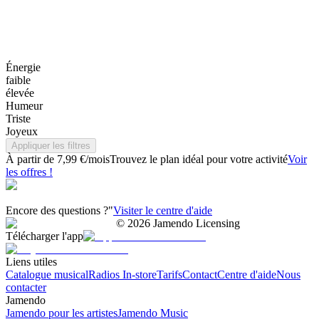
Énergie
faible
élevée
Humeur
Triste
Joyeux
Appliquer les filtres
À partir de 7,99 €/mois
Trouvez le plan idéal pour votre activité
Voir
les offres !
Encore des questions ?"
Visiter le centre d'aide
©
2026
Jamendo Licensing
Télécharger l'app
Liens utiles
Catalogue musical
Radios In-store
Tarifs
Contact
Centre d'aide
Nous
contacter
Jamendo
Jamendo pour les artistes
Jamendo Music