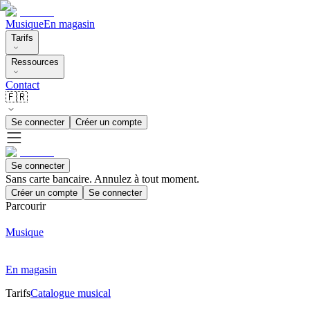
Musique
En magasin
Tarifs
Ressources
Contact
🇫🇷
Se connecter
Créer un compte
Se connecter
Sans carte bancaire. Annulez à tout moment.
Créer un compte
Se connecter
Parcourir
Musique
En magasin
Tarifs
Catalogue musical