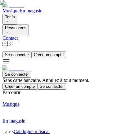
Musique
En magasin
Tarifs
Ressources
Contact
🇫🇷
Se connecter
Créer un compte
Se connecter
Sans carte bancaire. Annulez à tout moment.
Créer un compte
Se connecter
Parcourir
Musique
En magasin
Tarifs
Catalogue musical