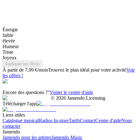
Énergie
faible
élevée
Humeur
Triste
Joyeux
Appliquer les filtres
À partir de 7,99 €/mois
Trouvez le plan idéal pour votre activité
Voir
les offres !
Encore des questions ?"
Visiter le centre d'aide
©
2026
Jamendo Licensing
Télécharger l'app
Liens utiles
Catalogue musical
Radios In-store
Tarifs
Contact
Centre d'aide
Nous
contacter
Jamendo
Jamendo pour les artistes
Jamendo Music