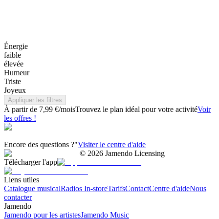
Énergie
faible
élevée
Humeur
Triste
Joyeux
Appliquer les filtres
À partir de 7,99 €/mois
Trouvez le plan idéal pour votre activité
Voir
les offres !
Encore des questions ?"
Visiter le centre d'aide
©
2026
Jamendo Licensing
Télécharger l'app
Liens utiles
Catalogue musical
Radios In-store
Tarifs
Contact
Centre d'aide
Nous
contacter
Jamendo
Jamendo pour les artistes
Jamendo Music