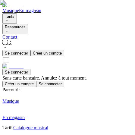
Musique
En magasin
Tarifs
Ressources
Contact
🇫🇷
Se connecter
Créer un compte
Se connecter
Sans carte bancaire. Annulez à tout moment.
Créer un compte
Se connecter
Parcourir
Musique
En magasin
Tarifs
Catalogue musical