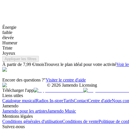
Énergie
faible
élevée
Humeur
Triste
Joyeux
Appliquer les filtres
À partir de 7,99 €/mois
Trouvez le plan idéal pour votre activité
Voir le
Encore des questions ?"
Visiter le centre d'aide
©
2026
Jamendo Licensing
Télécharger l'app
Liens utiles
Catalogue musical
Radios In-store
Tarifs
Contact
Centre d'aide
Nous con
Jamendo
Jamendo pour les artistes
Jamendo Music
Mentions légales
Conditions générales d'utilisation
Conditions de vente
Politique de conf
Suivez-nous