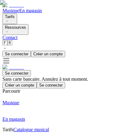
Musique
En magasin
Tarifs
Ressources
Contact
🇫🇷
Se connecter
Créer un compte
Se connecter
Sans carte bancaire. Annulez à tout moment.
Créer un compte
Se connecter
Parcourir
Musique
En magasin
Tarifs
Catalogue musical