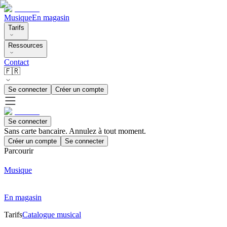
Musique
En magasin
Tarifs
Ressources
Contact
🇫🇷
Se connecter
Créer un compte
Se connecter
Sans carte bancaire. Annulez à tout moment.
Créer un compte
Se connecter
Parcourir
Musique
En magasin
Tarifs
Catalogue musical