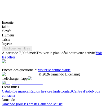
Énergie
faible
élevée
Humeur
Triste
Joyeux
Appliquer les filtres
À partir de 7,99 €/mois
Trouvez le plan idéal pour votre activité
Voir
les offres !
Encore des questions ?"
Visiter le centre d'aide
©
2026
Jamendo Licensing
Télécharger l'app
Liens utiles
Catalogue musical
Radios In-store
Tarifs
Contact
Centre d'aide
Nous
contacter
Jamendo
Jamendo pour les artistes
Jamendo Music