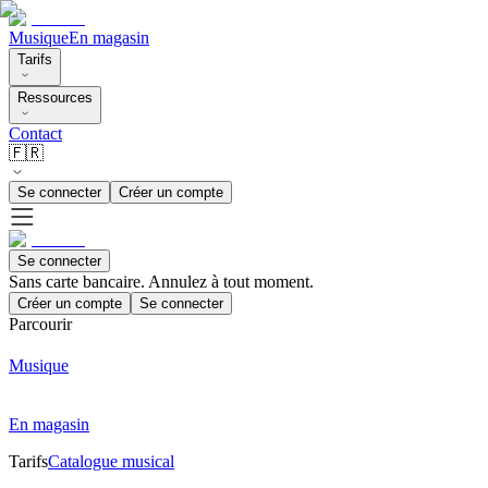
Musique
En magasin
Tarifs
Ressources
Contact
🇫🇷
Se connecter
Créer un compte
Se connecter
Sans carte bancaire. Annulez à tout moment.
Créer un compte
Se connecter
Parcourir
Musique
En magasin
Tarifs
Catalogue musical