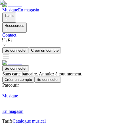
Musique
En magasin
Tarifs
Ressources
Contact
🇫🇷
Se connecter
Créer un compte
Se connecter
Sans carte bancaire. Annulez à tout moment.
Créer un compte
Se connecter
Parcourir
Musique
En magasin
Tarifs
Catalogue musical