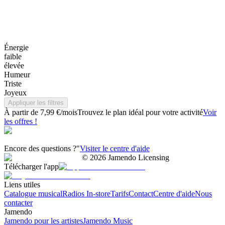
Énergie
faible
élevée
Humeur
Triste
Joyeux
Appliquer les filtres
À partir de 7,99 €/mois
Trouvez le plan idéal pour votre activité
Voir
les offres !
Encore des questions ?"
Visiter le centre d'aide
©
2026
Jamendo Licensing
Télécharger l'app
Liens utiles
Catalogue musical
Radios In-store
Tarifs
Contact
Centre d'aide
Nous
contacter
Jamendo
Jamendo pour les artistes
Jamendo Music