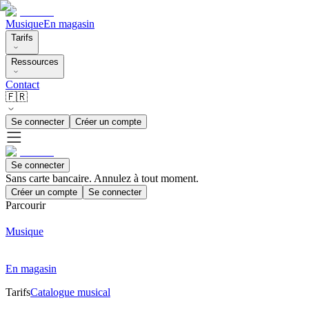
Musique
En magasin
Tarifs
Ressources
Contact
🇫🇷
Se connecter
Créer un compte
Se connecter
Sans carte bancaire. Annulez à tout moment.
Créer un compte
Se connecter
Parcourir
Musique
En magasin
Tarifs
Catalogue musical