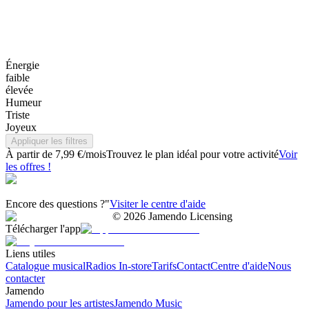
Énergie
faible
élevée
Humeur
Triste
Joyeux
Appliquer les filtres
À partir de 7,99 €/mois
Trouvez le plan idéal pour votre activité
Voir
les offres !
Encore des questions ?"
Visiter le centre d'aide
©
2026
Jamendo Licensing
Télécharger l'app
Liens utiles
Catalogue musical
Radios In-store
Tarifs
Contact
Centre d'aide
Nous
contacter
Jamendo
Jamendo pour les artistes
Jamendo Music