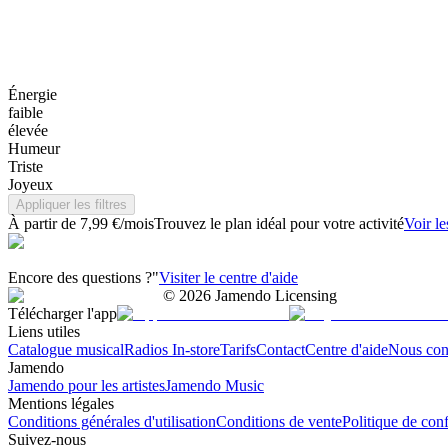
Énergie
faible
élevée
Humeur
Triste
Joyeux
Appliquer les filtres
À partir de 7,99 €/mois
Trouvez le plan idéal pour votre activité
Voir le
Encore des questions ?"
Visiter le centre d'aide
©
2026
Jamendo Licensing
Télécharger l'app
Liens utiles
Catalogue musical
Radios In-store
Tarifs
Contact
Centre d'aide
Nous con
Jamendo
Jamendo pour les artistes
Jamendo Music
Mentions légales
Conditions générales d'utilisation
Conditions de vente
Politique de conf
Suivez-nous