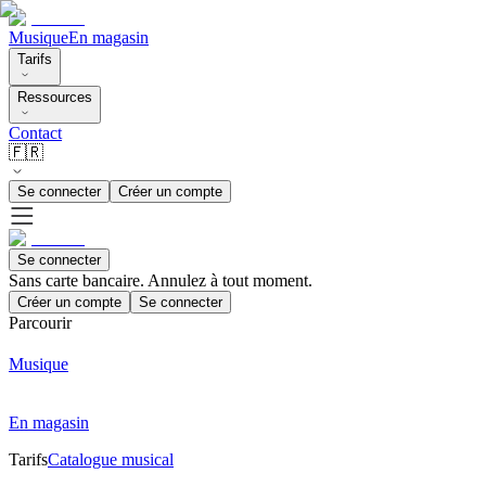
Musique
En magasin
Tarifs
Ressources
Contact
🇫🇷
Se connecter
Créer un compte
Se connecter
Sans carte bancaire. Annulez à tout moment.
Créer un compte
Se connecter
Parcourir
Musique
En magasin
Tarifs
Catalogue musical