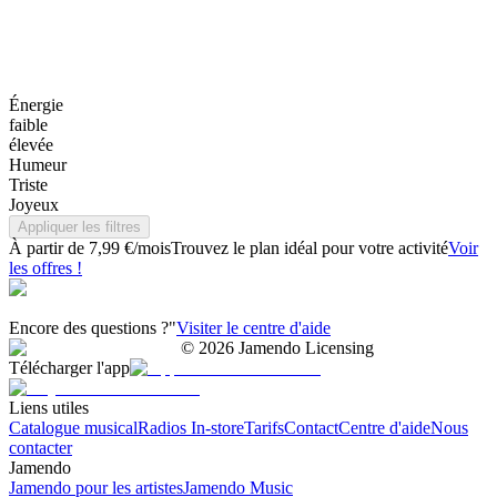
Énergie
faible
élevée
Humeur
Triste
Joyeux
Appliquer les filtres
À partir de 7,99 €/mois
Trouvez le plan idéal pour votre activité
Voir
les offres !
Encore des questions ?"
Visiter le centre d'aide
©
2026
Jamendo Licensing
Télécharger l'app
Liens utiles
Catalogue musical
Radios In-store
Tarifs
Contact
Centre d'aide
Nous
contacter
Jamendo
Jamendo pour les artistes
Jamendo Music