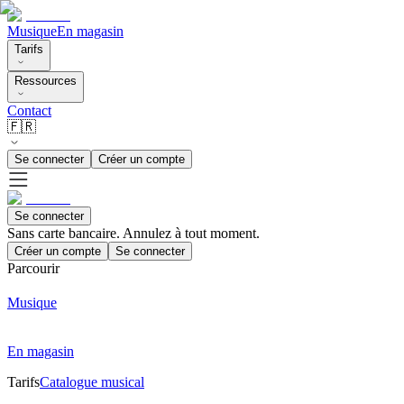
Musique
En magasin
Tarifs
Ressources
Contact
🇫🇷
Se connecter
Créer un compte
Se connecter
Sans carte bancaire. Annulez à tout moment.
Créer un compte
Se connecter
Parcourir
Musique
En magasin
Tarifs
Catalogue musical