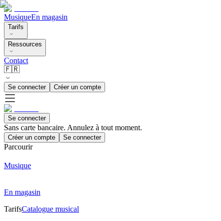
Musique
En magasin
Tarifs
Ressources
Contact
🇫🇷
Se connecter
Créer un compte
Se connecter
Sans carte bancaire. Annulez à tout moment.
Créer un compte
Se connecter
Parcourir
Musique
En magasin
Tarifs
Catalogue musical