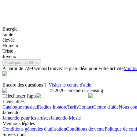
Énergie
faible
élevée
Humeur
Triste
Joyeux
Appliquer les filtres
À partir de 7,99 €/mois
Trouvez le plan idéal pour votre activité
Voir le
Encore des questions ?"
Visiter le centre d'aide
©
2026
Jamendo Licensing
Télécharger l'app
Liens utiles
Catalogue musical
Radios In-store
Tarifs
Contact
Centre d'aide
Nous con
Jamendo
Jamendo pour les artistes
Jamendo Music
Mentions légales
Conditions générales d'utilisation
Conditions de vente
Politique de conf
Suivez-nous