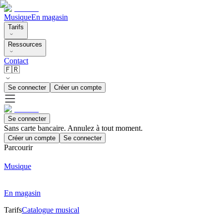
Musique
En magasin
Tarifs
Ressources
Contact
🇫🇷
Se connecter
Créer un compte
Se connecter
Sans carte bancaire. Annulez à tout moment.
Créer un compte
Se connecter
Parcourir
Musique
En magasin
Tarifs
Catalogue musical