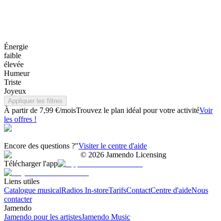
Énergie
faible
élevée
Humeur
Triste
Joyeux
Appliquer les filtres
À partir de 7,99 €/mois
Trouvez le plan idéal pour votre activité
Voir
les offres !
Encore des questions ?"
Visiter le centre d'aide
©
2026
Jamendo Licensing
Télécharger l'app
Liens utiles
Catalogue musical
Radios In-store
Tarifs
Contact
Centre d'aide
Nous
contacter
Jamendo
Jamendo pour les artistes
Jamendo Music