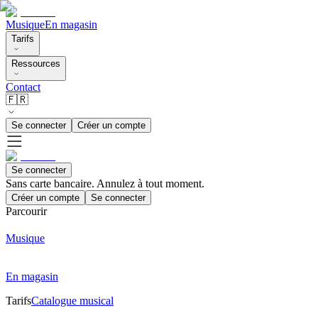
Musique
En magasin
Tarifs
Ressources
Contact
🇫🇷
Se connecter
Créer un compte
Se connecter
Sans carte bancaire. Annulez à tout moment.
Créer un compte
Se connecter
Parcourir
Musique
En magasin
Tarifs
Catalogue musical