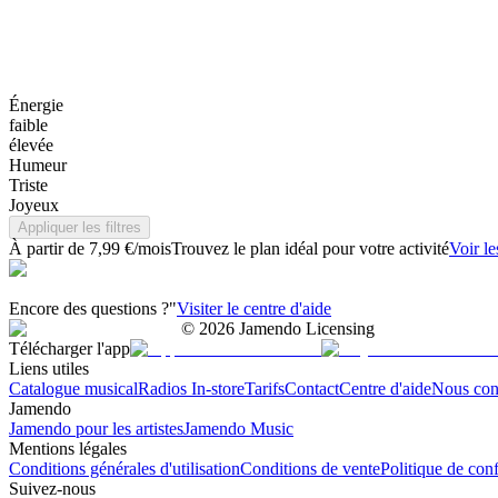
Énergie
faible
élevée
Humeur
Triste
Joyeux
Appliquer les filtres
À partir de 7,99 €/mois
Trouvez le plan idéal pour votre activité
Voir le
Encore des questions ?"
Visiter le centre d'aide
©
2026
Jamendo Licensing
Télécharger l'app
Liens utiles
Catalogue musical
Radios In-store
Tarifs
Contact
Centre d'aide
Nous con
Jamendo
Jamendo pour les artistes
Jamendo Music
Mentions légales
Conditions générales d'utilisation
Conditions de vente
Politique de conf
Suivez-nous