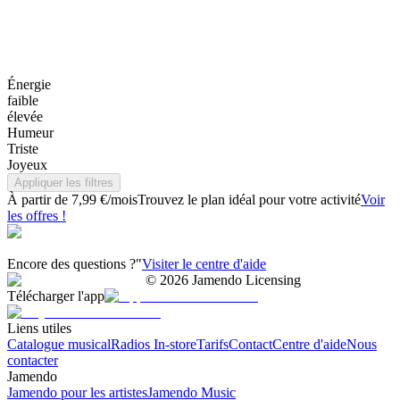
Énergie
faible
élevée
Humeur
Triste
Joyeux
Appliquer les filtres
À partir de 7,99 €/mois
Trouvez le plan idéal pour votre activité
Voir
les offres !
Encore des questions ?"
Visiter le centre d'aide
©
2026
Jamendo Licensing
Télécharger l'app
Liens utiles
Catalogue musical
Radios In-store
Tarifs
Contact
Centre d'aide
Nous
contacter
Jamendo
Jamendo pour les artistes
Jamendo Music