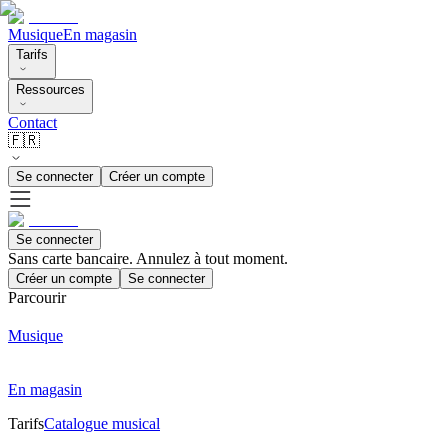
Musique
En magasin
Tarifs
Ressources
Contact
🇫🇷
Se connecter
Créer un compte
Se connecter
Sans carte bancaire. Annulez à tout moment.
Créer un compte
Se connecter
Parcourir
Musique
En magasin
Tarifs
Catalogue musical