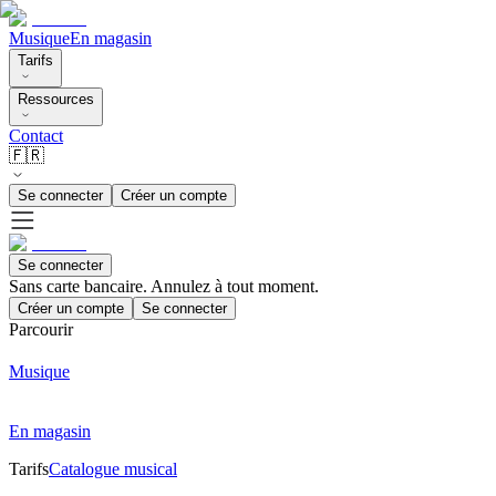
Musique
En magasin
Tarifs
Ressources
Contact
🇫🇷
Se connecter
Créer un compte
Se connecter
Sans carte bancaire. Annulez à tout moment.
Créer un compte
Se connecter
Parcourir
Musique
En magasin
Tarifs
Catalogue musical