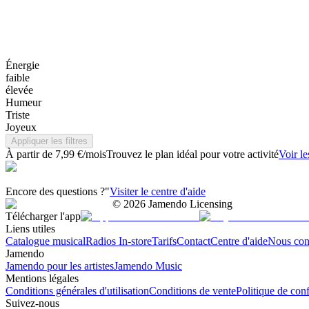
Énergie
faible
élevée
Humeur
Triste
Joyeux
Appliquer les filtres
À partir de 7,99 €/mois
Trouvez le plan idéal pour votre activité
Voir le
Encore des questions ?"
Visiter le centre d'aide
©
2026
Jamendo Licensing
Télécharger l'app
Liens utiles
Catalogue musical
Radios In-store
Tarifs
Contact
Centre d'aide
Nous con
Jamendo
Jamendo pour les artistes
Jamendo Music
Mentions légales
Conditions générales d'utilisation
Conditions de vente
Politique de conf
Suivez-nous