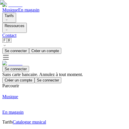
Musique
En magasin
Tarifs
Ressources
Contact
🇫🇷
Se connecter
Créer un compte
Se connecter
Sans carte bancaire. Annulez à tout moment.
Créer un compte
Se connecter
Parcourir
Musique
En magasin
Tarifs
Catalogue musical