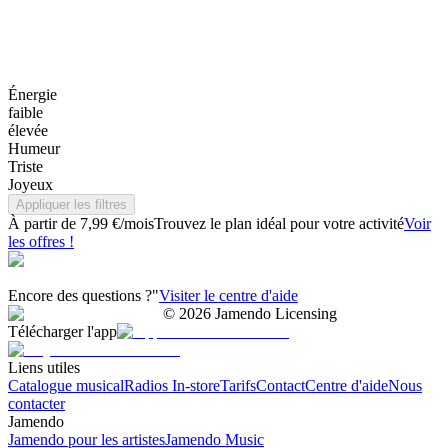
Énergie
faible
élevée
Humeur
Triste
Joyeux
Appliquer les filtres
À partir de 7,99 €/mois
Trouvez le plan idéal pour votre activité
Voir
les offres !
Encore des questions ?"
Visiter le centre d'aide
©
2026
Jamendo Licensing
Télécharger l'app
Liens utiles
Catalogue musical
Radios In-store
Tarifs
Contact
Centre d'aide
Nous
contacter
Jamendo
Jamendo pour les artistes
Jamendo Music