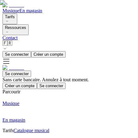
Musique
En magasin
Tarifs
Ressources
Contact
🇫🇷
Se connecter
Créer un compte
Se connecter
Sans carte bancaire. Annulez à tout moment.
Créer un compte
Se connecter
Parcourir
Musique
En magasin
Tarifs
Catalogue musical