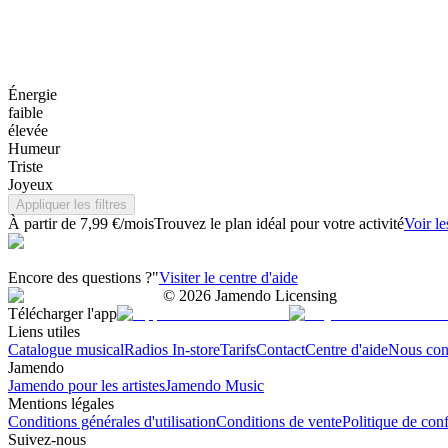
Énergie
faible
élevée
Humeur
Triste
Joyeux
Appliquer les filtres
À partir de 7,99 €/mois
Trouvez le plan idéal pour votre activité
Voir le
Encore des questions ?"
Visiter le centre d'aide
©
2026
Jamendo Licensing
Télécharger l'app
Liens utiles
Catalogue musical
Radios In-store
Tarifs
Contact
Centre d'aide
Nous con
Jamendo
Jamendo pour les artistes
Jamendo Music
Mentions légales
Conditions générales d'utilisation
Conditions de vente
Politique de conf
Suivez-nous