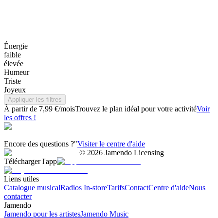
Énergie
faible
élevée
Humeur
Triste
Joyeux
Appliquer les filtres
À partir de 7,99 €/mois
Trouvez le plan idéal pour votre activité
Voir
les offres !
Encore des questions ?"
Visiter le centre d'aide
©
2026
Jamendo Licensing
Télécharger l'app
Liens utiles
Catalogue musical
Radios In-store
Tarifs
Contact
Centre d'aide
Nous
contacter
Jamendo
Jamendo pour les artistes
Jamendo Music