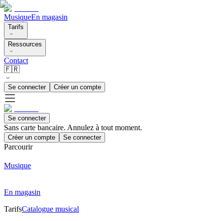
Musique
En magasin
Tarifs
Ressources
Contact
🇫🇷
Se connecter
Créer un compte
Se connecter
Sans carte bancaire. Annulez à tout moment.
Créer un compte
Se connecter
Parcourir
Musique
En magasin
Tarifs
Catalogue musical