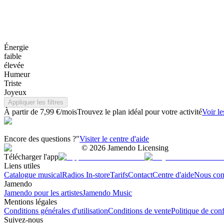
Énergie
faible
élevée
Humeur
Triste
Joyeux
Appliquer les filtres
À partir de 7,99 €/mois
Trouvez le plan idéal pour votre activité
Voir le
Encore des questions ?"
Visiter le centre d'aide
©
2026
Jamendo Licensing
Télécharger l'app
Liens utiles
Catalogue musical
Radios In-store
Tarifs
Contact
Centre d'aide
Nous con
Jamendo
Jamendo pour les artistes
Jamendo Music
Mentions légales
Conditions générales d'utilisation
Conditions de vente
Politique de conf
Suivez-nous