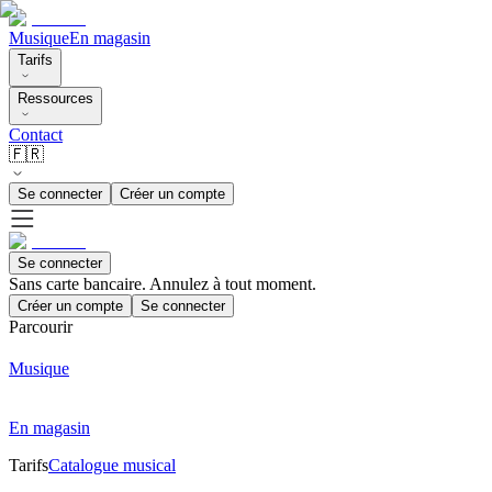
Musique
En magasin
Tarifs
Ressources
Contact
🇫🇷
Se connecter
Créer un compte
Se connecter
Sans carte bancaire. Annulez à tout moment.
Créer un compte
Se connecter
Parcourir
Musique
En magasin
Tarifs
Catalogue musical