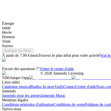
Énergie
faible
élevée
Humeur
Triste
Joyeux
Appliquer les filtres
À partir de 7,99 €/mois
Trouvez le plan idéal pour votre activité
Voir le
Encore des questions ?"
Visiter le centre d'aide
©
2026
Jamendo Licensing
Télécharger l'app
Liens utiles
Catalogue musical
Radios In-store
Tarifs
Contact
Centre d'aide
Nous con
Jamendo
Jamendo pour les artistes
Jamendo Music
Mentions légales
Conditions générales d'utilisation
Conditions de vente
Politique de conf
Suivez-nous