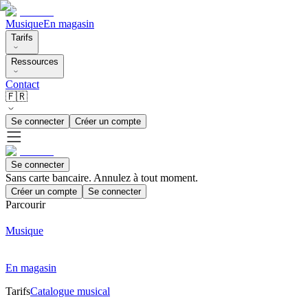
Musique
En magasin
Tarifs
Ressources
Contact
🇫🇷
Se connecter
Créer un compte
Se connecter
Sans carte bancaire. Annulez à tout moment.
Créer un compte
Se connecter
Parcourir
Musique
En magasin
Tarifs
Catalogue musical