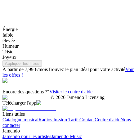
Énergie
faible
élevée
Humeur
Triste
Joyeux
Appliquer les filtres
À partir de 7,99 €/mois
Trouvez le plan idéal pour votre activité
Voir
les offres !
Encore des questions ?"
Visiter le centre d'aide
©
2026
Jamendo Licensing
Télécharger l'app
Liens utiles
Catalogue musical
Radios In-store
Tarifs
Contact
Centre d'aide
Nous
contacter
Jamendo
Jamendo pour les artistes
Jamendo Music