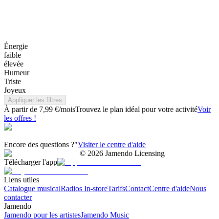
Énergie
faible
élevée
Humeur
Triste
Joyeux
Appliquer les filtres
À partir de 7,99 €/mois
Trouvez le plan idéal pour votre activité
Voir
les offres !
Encore des questions ?"
Visiter le centre d'aide
©
2026
Jamendo Licensing
Télécharger l'app
Liens utiles
Catalogue musical
Radios In-store
Tarifs
Contact
Centre d'aide
Nous
contacter
Jamendo
Jamendo pour les artistes
Jamendo Music