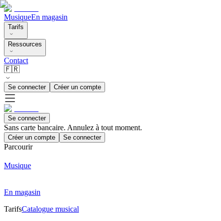
Musique
En magasin
Tarifs
Ressources
Contact
🇫🇷
Se connecter
Créer un compte
Se connecter
Sans carte bancaire. Annulez à tout moment.
Créer un compte
Se connecter
Parcourir
Musique
En magasin
Tarifs
Catalogue musical