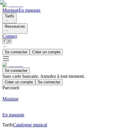
Musique
En magasin
Tarifs
Ressources
Contact
🇫🇷
Se connecter
Créer un compte
Se connecter
Sans carte bancaire. Annulez à tout moment.
Créer un compte
Se connecter
Parcourir
Musique
En magasin
Tarifs
Catalogue musical