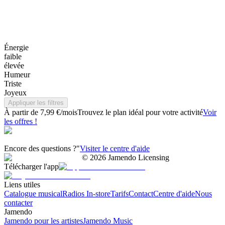
Énergie
faible
élevée
Humeur
Triste
Joyeux
Appliquer les filtres
À partir de 7,99 €/mois
Trouvez le plan idéal pour votre activité
Voir
les offres !
Encore des questions ?"
Visiter le centre d'aide
©
2026
Jamendo Licensing
Télécharger l'app
Liens utiles
Catalogue musical
Radios In-store
Tarifs
Contact
Centre d'aide
Nous
contacter
Jamendo
Jamendo pour les artistes
Jamendo Music