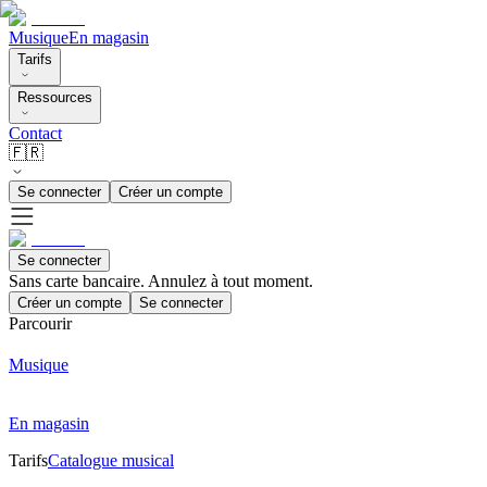
Musique
En magasin
Tarifs
Ressources
Contact
🇫🇷
Se connecter
Créer un compte
Se connecter
Sans carte bancaire. Annulez à tout moment.
Créer un compte
Se connecter
Parcourir
Musique
En magasin
Tarifs
Catalogue musical