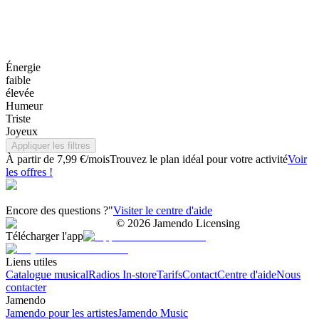
Énergie
faible
élevée
Humeur
Triste
Joyeux
Appliquer les filtres
À partir de 7,99 €/mois
Trouvez le plan idéal pour votre activité
Voir
les offres !
Encore des questions ?"
Visiter le centre d'aide
©
2026
Jamendo Licensing
Télécharger l'app
Liens utiles
Catalogue musical
Radios In-store
Tarifs
Contact
Centre d'aide
Nous
contacter
Jamendo
Jamendo pour les artistes
Jamendo Music