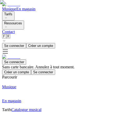
Musique
En magasin
Tarifs
Ressources
Contact
🇫🇷
Se connecter
Créer un compte
Se connecter
Sans carte bancaire. Annulez à tout moment.
Créer un compte
Se connecter
Parcourir
Musique
En magasin
Tarifs
Catalogue musical