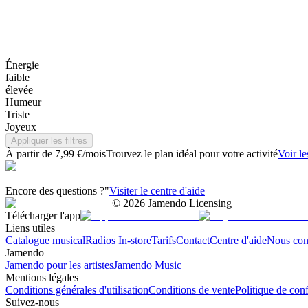
Énergie
faible
élevée
Humeur
Triste
Joyeux
Appliquer les filtres
À partir de 7,99 €/mois
Trouvez le plan idéal pour votre activité
Voir le
Encore des questions ?"
Visiter le centre d'aide
©
2026
Jamendo Licensing
Télécharger l'app
Liens utiles
Catalogue musical
Radios In-store
Tarifs
Contact
Centre d'aide
Nous con
Jamendo
Jamendo pour les artistes
Jamendo Music
Mentions légales
Conditions générales d'utilisation
Conditions de vente
Politique de conf
Suivez-nous