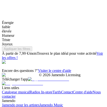
Énergie
faible
élevée
Humeur
Triste
Joyeux
Appliquer les filtres
À partir de 7,99 €/mois
Trouvez le plan idéal pour votre activité
Voir
les offres !
Encore des questions ?"
Visiter le centre d'aide
©
2026
Jamendo Licensing
Télécharger l'app
Liens utiles
Catalogue musical
Radios In-store
Tarifs
Contact
Centre d'aide
Nous
contacter
Jamendo
Jamendo pour les artistes
Jamendo Music