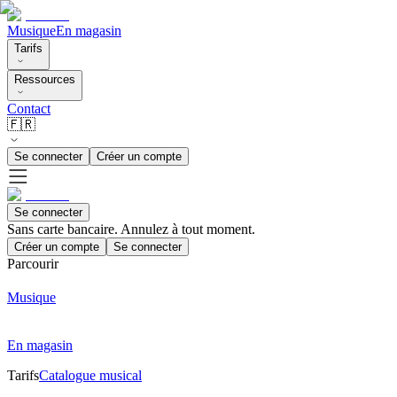
Musique
En magasin
Tarifs
Ressources
Contact
🇫🇷
Se connecter
Créer un compte
Se connecter
Sans carte bancaire. Annulez à tout moment.
Créer un compte
Se connecter
Parcourir
Musique
En magasin
Tarifs
Catalogue musical