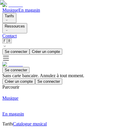
Musique
En magasin
Tarifs
Ressources
Contact
🇫🇷
Se connecter
Créer un compte
Se connecter
Sans carte bancaire. Annulez à tout moment.
Créer un compte
Se connecter
Parcourir
Musique
En magasin
Tarifs
Catalogue musical