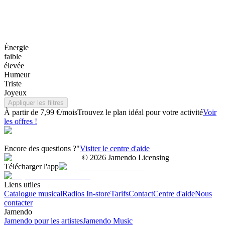
Énergie
faible
élevée
Humeur
Triste
Joyeux
Appliquer les filtres
À partir de 7,99 €/mois
Trouvez le plan idéal pour votre activité
Voir
les offres !
Encore des questions ?"
Visiter le centre d'aide
©
2026
Jamendo Licensing
Télécharger l'app
Liens utiles
Catalogue musical
Radios In-store
Tarifs
Contact
Centre d'aide
Nous
contacter
Jamendo
Jamendo pour les artistes
Jamendo Music