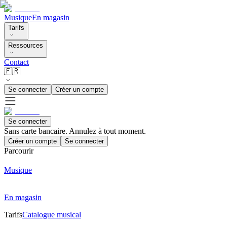
Musique
En magasin
Tarifs
Ressources
Contact
🇫🇷
Se connecter
Créer un compte
Se connecter
Sans carte bancaire. Annulez à tout moment.
Créer un compte
Se connecter
Parcourir
Musique
En magasin
Tarifs
Catalogue musical