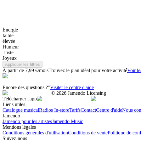
Énergie
faible
élevée
Humeur
Triste
Joyeux
Appliquer les filtres
À partir de 7,99 €/mois
Trouvez le plan idéal pour votre activité
Voir le
Encore des questions ?"
Visiter le centre d'aide
©
2026
Jamendo Licensing
Télécharger l'app
Liens utiles
Catalogue musical
Radios In-store
Tarifs
Contact
Centre d'aide
Nous con
Jamendo
Jamendo pour les artistes
Jamendo Music
Mentions légales
Conditions générales d'utilisation
Conditions de vente
Politique de conf
Suivez-nous