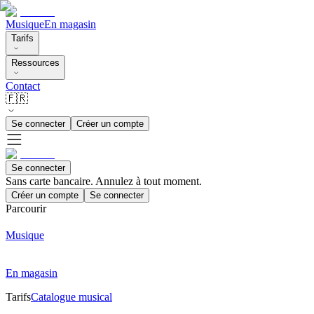
Musique
En magasin
Tarifs
Ressources
Contact
🇫🇷
Se connecter
Créer un compte
Se connecter
Sans carte bancaire. Annulez à tout moment.
Créer un compte
Se connecter
Parcourir
Musique
En magasin
Tarifs
Catalogue musical