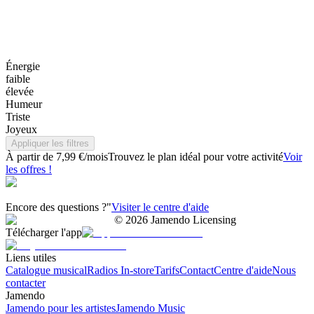
Énergie
faible
élevée
Humeur
Triste
Joyeux
Appliquer les filtres
À partir de 7,99 €/mois
Trouvez le plan idéal pour votre activité
Voir
les offres !
Encore des questions ?"
Visiter le centre d'aide
©
2026
Jamendo Licensing
Télécharger l'app
Liens utiles
Catalogue musical
Radios In-store
Tarifs
Contact
Centre d'aide
Nous
contacter
Jamendo
Jamendo pour les artistes
Jamendo Music