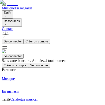
Musique
En magasin
Tarifs
Ressources
Contact
🇫🇷
Se connecter
Créer un compte
Se connecter
Sans carte bancaire. Annulez à tout moment.
Créer un compte
Se connecter
Parcourir
Musique
En magasin
Tarifs
Catalogue musical