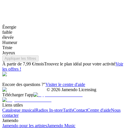
Énergie
faible
élevée
Humeur
Triste
Joyeux
Appliquer les filtres
À partir de 7,99 €/mois
Trouvez le plan idéal pour votre activité
Voir
les offres !
Encore des questions ?"
Visiter le centre d'aide
©
2026
Jamendo Licensing
Télécharger l'app
Liens utiles
Catalogue musical
Radios In-store
Tarifs
Contact
Centre d'aide
Nous
contacter
Jamendo
Jamendo pour les artistes
Jamendo Music