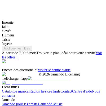
Énergie
faible
élevée
Humeur
Triste
Joyeux
Appliquer les filtres
À partir de 7,99 €/mois
Trouvez le plan idéal pour votre activité
Voir
les offres !
Encore des questions ?"
Visiter le centre d'aide
©
2026
Jamendo Licensing
Télécharger l'app
Liens utiles
Catalogue musical
Radios In-store
Tarifs
Contact
Centre d'aide
Nous
contacter
Jamendo
Jamendo pour les artistes
Jamendo Music