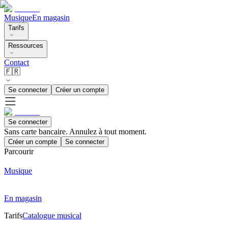
Musique
En magasin
Tarifs
Ressources
Contact
🇫🇷
Se connecter
Créer un compte
Se connecter
Sans carte bancaire. Annulez à tout moment.
Créer un compte
Se connecter
Parcourir
Musique
En magasin
Tarifs
Catalogue musical