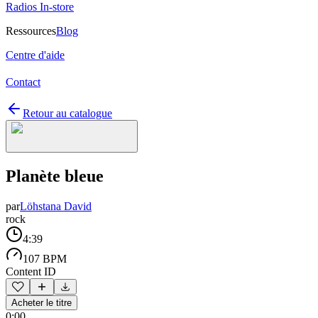
Radios In-store
Ressources
Blog
Centre d'aide
Contact
Retour au catalogue
Planète bleue
par
Löhstana David
rock
4:39
107 BPM
Content ID
Acheter le titre
0:00