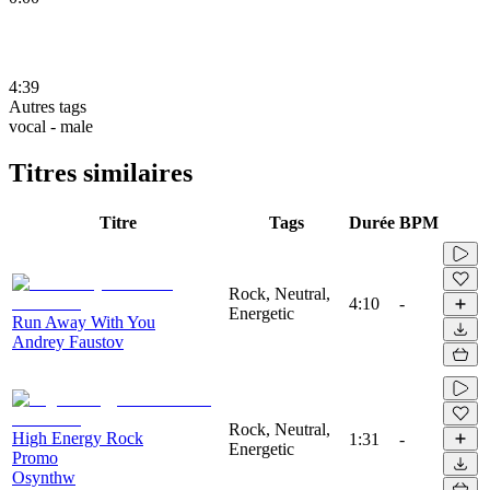
4:39
Autres tags
vocal - male
Titres similaires
Titre
Tags
Durée
BPM
Rock, Neutral,
4:10
-
Energetic
Run Away With You
Andrey Faustov
Rock, Neutral,
High Energy Rock
1:31
-
Energetic
Promo
Osynthw