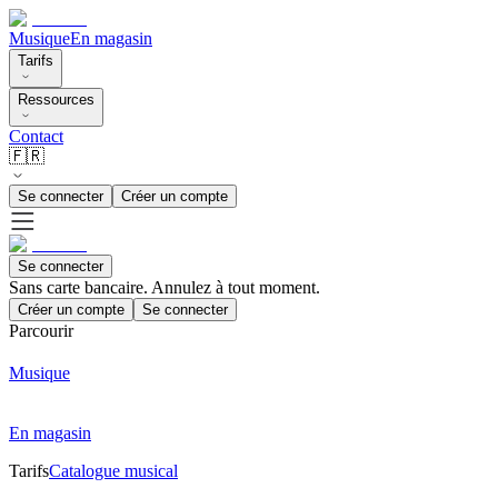
Musique
En magasin
Tarifs
Ressources
Contact
🇫🇷
Se connecter
Créer un compte
Se connecter
Sans carte bancaire. Annulez à tout moment.
Créer un compte
Se connecter
Parcourir
Musique
En magasin
Tarifs
Catalogue musical