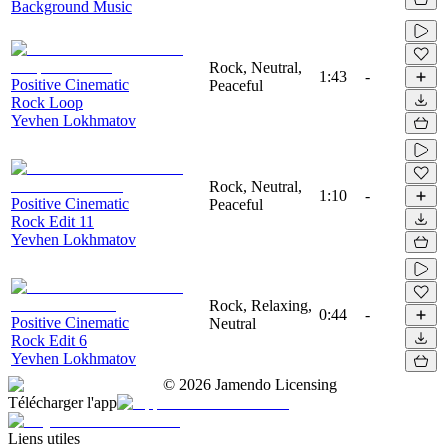
Background Music
Rock, Neutral,
1:43
-
Positive Cinematic
Peaceful
Rock Loop
Yevhen Lokhmatov
Rock, Neutral,
1:10
-
Positive Cinematic
Peaceful
Rock Edit 11
Yevhen Lokhmatov
Rock, Relaxing,
0:44
-
Positive Cinematic
Neutral
Rock Edit 6
Yevhen Lokhmatov
©
2026
Jamendo Licensing
Télécharger l'app
Liens utiles