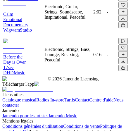
Electronic, Guitar,
Strings, Soundscape,
2:02
-
Calm
Inspirational, Peaceful
Emotional
Documentary
WigwamStudio
Electronic, Strings, Bass,
Lounge, Relaxing,
0:16
-
Before the
Peaceful
Day is Over
17sec
DHDMusic
©
2026
Jamendo Licensing
Télécharger l'app
Liens utiles
Catalogue musical
Radios In-store
Tarifs
Contact
Centre d'aide
Nous
contacter
Jamendo
Jamendo pour les artistes
Jamendo Music
Mentions légales
Conditions générales d'utilisation
Conditions de vente
Politique de