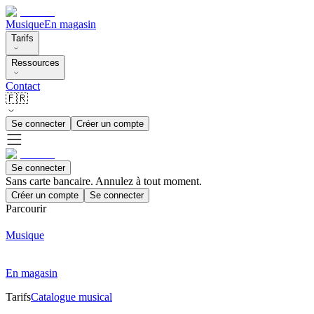
Musique
En magasin
Tarifs
Ressources
Contact
🇫🇷
Se connecter
Créer un compte
Se connecter
Sans carte bancaire. Annulez à tout moment.
Créer un compte
Se connecter
Parcourir
Musique
En magasin
Tarifs
Catalogue musical