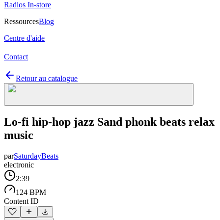
Radios In-store
Ressources
Blog
Centre d'aide
Contact
Retour au catalogue
Lo-fi hip-hop jazz Sand phonk beats relax
music
par
SaturdayBeats
electronic
2:39
124 BPM
Content ID