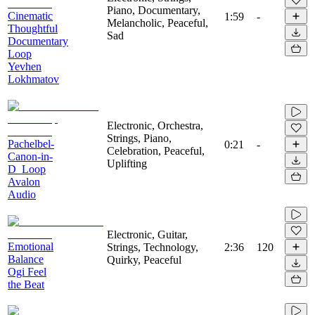
Piano, Documentary,
Cinematic
1:59
-
Melancholic, Peaceful,
Thoughtful
Sad
Documentary
Loop
Yevhen
Lokhmatov
Electronic, Orchestra,
Strings, Piano,
Pachelbel-
0:21
-
Celebration, Peaceful,
Canon-in-
Uplifting
D_Loop
Avalon
Audio
Electronic, Guitar,
Emotional
Strings, Technology,
2:36
120
Balance
Quirky, Peaceful
Ogi Feel
the Beat