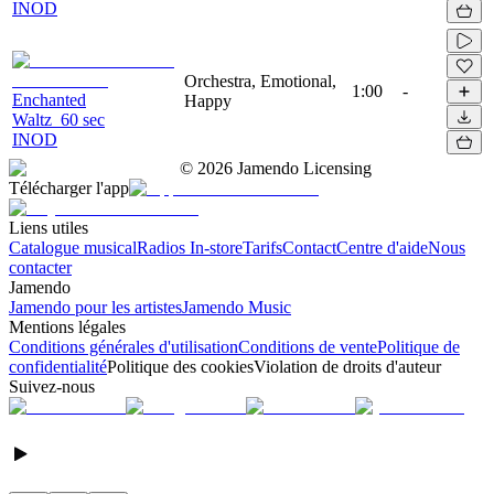
INOD
Orchestra, Emotional,
1:00
-
Enchanted
Happy
Waltz_60 sec
INOD
©
2026
Jamendo Licensing
Télécharger l'app
Liens utiles
Catalogue musical
Radios In-store
Tarifs
Contact
Centre d'aide
Nous
contacter
Jamendo
Jamendo pour les artistes
Jamendo Music
Mentions légales
Conditions générales d'utilisation
Conditions de vente
Politique de
confidentialité
Politique des cookies
Violation de droits d'auteur
Suivez-nous