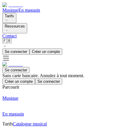
Musique
En magasin
Tarifs
Ressources
Contact
🇫🇷
Se connecter
Créer un compte
Se connecter
Sans carte bancaire. Annulez à tout moment.
Créer un compte
Se connecter
Parcourir
Musique
En magasin
Tarifs
Catalogue musical